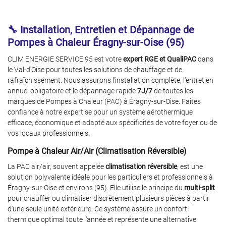
🔧 Installation, Entretien et Dépannage de
Pompes à Chaleur Éragny‑sur‑Oise (95)
CLIM ENERGIE SERVICE 95 est votre
expert RGE et QualiPAC
dans
le Val-d'Oise pour toutes les solutions de chauffage et de
rafraîchissement. Nous assurons l'installation complète, l'entretien
annuel obligatoire et le dépannage rapide
7J/7
de toutes les
marques de Pompes à Chaleur (PAC) à Éragny‑sur‑Oise. Faites
confiance à notre expertise pour un système aérothermique
efficace, économique et adapté aux spécificités de votre foyer ou de
vos locaux professionnels.
ACCUEIL
Pompe à Chaleur Air/Air (Climatisation Réversible)
 À CHALEUR AIR/AIR
La PAC air/air, souvent appelée
climatisation réversible
, est une
Une question 
solution polyvalente idéale pour les particuliers et professionnels à
À CHALEUR AIR/EAU
Éragny‑sur‑Oise et environs (95). Elle utilise le principe du
multi-split
pour chauffer ou climatiser discrètement plusieurs pièces à partir
07 86 88 01 2
VENTILATION
d'une seule unité extérieure. Ce système assure un confort
thermique optimal toute l'année et représente une alternative