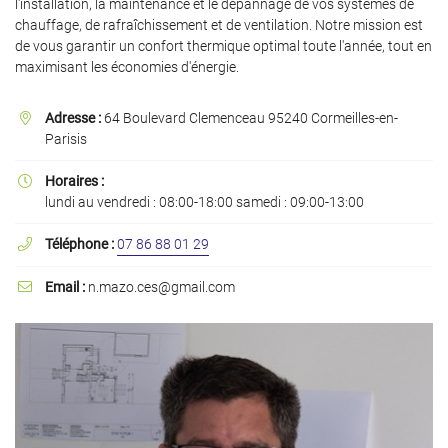
l'installation, la maintenance et le dépannage de vos systèmes de
chauffage, de rafraîchissement et de ventilation. Notre mission est
de vous garantir un confort thermique optimal toute l'année, tout en
maximisant les économies d'énergie.
En cochant cette case, vous consentez à recevoir nos propositions commerciales à
l'adresse email indiqué ci-dessus. Vous pouvez vous désinscrire à tout moment en
Adresse :
64 Boulevard Clemenceau 95240 Cormeilles-en-

utilisant
le formulaire de désinscription
.
Parisis
Inscription
Horaires :

lundi au vendredi : 08:00-18:00 samedi : 09:00-13:00
Téléphone :
07 86 88 01 29

Email :
n.mazo.ces@gmail.com
