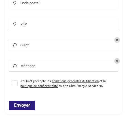
Code postal

Ville

Sujet

Message

J'ai lu et j'accepte les
conditions générales d'utilisation
et la
politique de confidentialité
du site
Clim Énergie Service 95
.
Envoyer