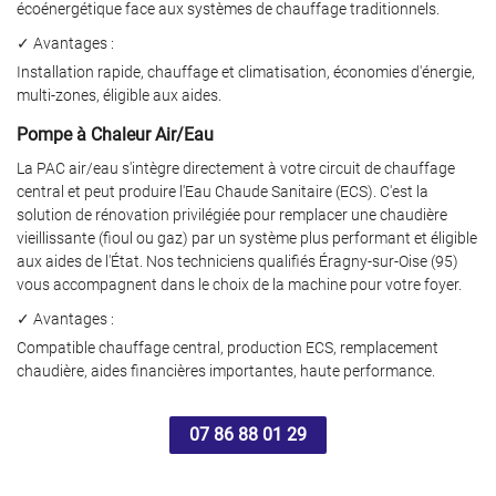
écoénergétique face aux systèmes de chauffage traditionnels.
SANITAIRE
✓ Avantages :
RÉALISATIONS
Installation rapide, chauffage et climatisation, économies d'énergie,
multi-zones, éligible aux aides.
Restez infor
AVIS
Pompe à Chaleur Air/Eau
Inscription Newslet
La PAC air/eau s'intègre directement à votre circuit de chauffage
ACTUALITÉS
central et peut produire l'Eau Chaude Sanitaire (ECS). C'est la
solution de rénovation privilégiée pour remplacer une chaudière
CONTACT
vieillissante (fioul ou gaz) par un système plus performant et éligible
aux aides de l'État. Nos techniciens qualifiés Éragny‑sur‑Oise (95)
vous accompagnent dans le choix de la machine pour votre foyer.
✓ Avantages :
Compatible chauffage central, production ECS, remplacement
chaudière, aides financières importantes, haute performance.
07 86 88 01 29