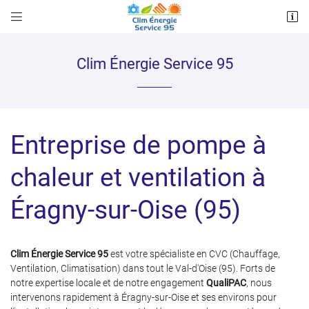


64 Boulevard Clemenceau
95240 CORMEILLES EN PARISIS
07 86 88 01 29
Clim Énergie Service 95
Entreprise de pompe à
chaleur et ventilation à
Éragny‑sur‑Oise (95)
Adresse email de réception

Recopier le code ci-contre

Clim Énergie Service 95
est votre spécialiste en CVC (Chauffage,
Ventilation, Climatisation) dans tout le Val-d'Oise (95). Forts de
Rafraîchir le captcha

notre expertise locale et de notre engagement
QualiPAC
, nous
intervenons rapidement à Éragny‑sur‑Oise et ses environs pour