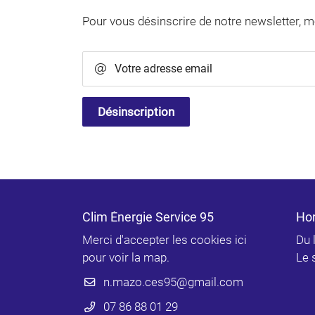
Recopier le code ci-contre

Pour vous désinscrire de notre newsletter, m
Rafraîchir le captcha

Votre adresse email

En cochant cette case, vous consentez à recevoir nos propositions c
à l'adresse email indiqué ci-dessus. Vous pouvez vous désinscrire à 
en utilisant
le formulaire de désinscription
.
Désinscription
Inscription
Clim Énergie Service 95
Hor
Merci d'accepter les cookies
ici
Du 
pour voir la map.
Le 
07 86 88 01 29