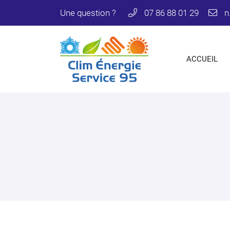
Une question ?
07 86 88 01 29
64 Boulevard Clemenceau
95240 CORMEILLES EN PARISIS
07 86 88 01 29
ACCUEIL
Adresse email de réception
