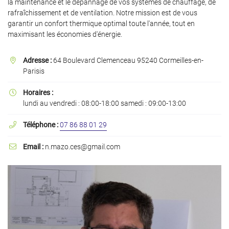
la maintenance et le dépannage de vos systèmes de chauffage, de
rafraîchissement et de ventilation. Notre mission est de vous
garantir un confort thermique optimal toute l'année, tout en
maximisant les économies d'énergie.
En cochant cette case, vous consentez à recevoir nos propositions commerciales à
l'adresse email indiqué ci-dessus. Vous pouvez vous désinscrire à tout moment en
Adresse :
64 Boulevard Clemenceau 95240 Cormeilles-en-

utilisant
le formulaire de désinscription
.
Parisis
Inscription
Horaires :

lundi au vendredi : 08:00-18:00 samedi : 09:00-13:00
Téléphone :
07 86 88 01 29

Email :
n.mazo.ces@gmail.com
