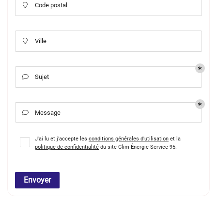
Code postal

Ville

Sujet

Message

J'ai lu et j'accepte les
conditions générales d'utilisation
et la
politique de confidentialité
du site
Clim Énergie Service 95
.
Envoyer