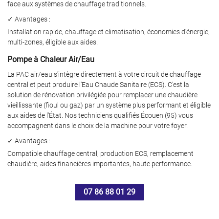
face aux systèmes de chauffage traditionnels.
SANITAIRE
✓ Avantages :
RÉALISATIONS
Installation rapide, chauffage et climatisation, économies d'énergie,
multi-zones, éligible aux aides.
Restez infor
AVIS
Pompe à Chaleur Air/Eau
Inscription Newslet
La PAC air/eau s'intègre directement à votre circuit de chauffage
ACTUALITÉS
central et peut produire l'Eau Chaude Sanitaire (ECS). C'est la
solution de rénovation privilégiée pour remplacer une chaudière
CONTACT
vieillissante (fioul ou gaz) par un système plus performant et éligible
aux aides de l'État. Nos techniciens qualifiés Écouen (95) vous
accompagnent dans le choix de la machine pour votre foyer.
✓ Avantages :
Compatible chauffage central, production ECS, remplacement
chaudière, aides financières importantes, haute performance.
07 86 88 01 29