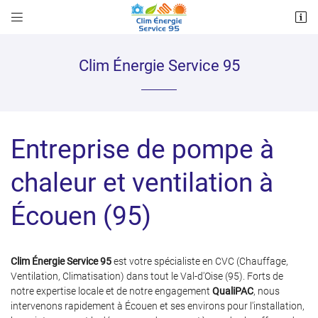


64 Boulevard Clemenceau
95240 CORMEILLES EN PARISIS
07 86 88 01 29
Clim Énergie Service 95
Entreprise de pompe à
chaleur et ventilation à
Écouen (95)
Adresse email de réception

Recopier le code ci-contre

Clim Énergie Service 95
est votre spécialiste en CVC (Chauffage,
Ventilation, Climatisation) dans tout le Val-d'Oise (95). Forts de
Rafraîchir le captcha

notre expertise locale et de notre engagement
QualiPAC
, nous
intervenons rapidement à Écouen et ses environs pour l'installation,