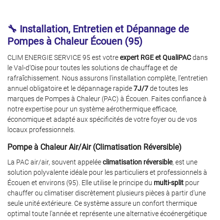
🔧 Installation, Entretien et Dépannage de
Pompes à Chaleur Écouen (95)
CLIM ENERGIE SERVICE 95 est votre
expert RGE et QualiPAC
dans
le Val-d'Oise pour toutes les solutions de chauffage et de
rafraîchissement. Nous assurons l'installation complète, l'entretien
annuel obligatoire et le dépannage rapide
7J/7
de toutes les
marques de Pompes à Chaleur (PAC) à Écouen. Faites confiance à
notre expertise pour un système aérothermique efficace,
économique et adapté aux spécificités de votre foyer ou de vos
locaux professionnels.
ACCUEIL
Pompe à Chaleur Air/Air (Climatisation Réversible)
 À CHALEUR AIR/AIR
La PAC air/air, souvent appelée
climatisation réversible
, est une
Une question 
solution polyvalente idéale pour les particuliers et professionnels à
À CHALEUR AIR/EAU
Écouen et environs (95). Elle utilise le principe du
multi-split
pour
chauffer ou climatiser discrètement plusieurs pièces à partir d'une
07 86 88 01 2
VENTILATION
seule unité extérieure. Ce système assure un confort thermique
optimal toute l'année et représente une alternative écoénergétique