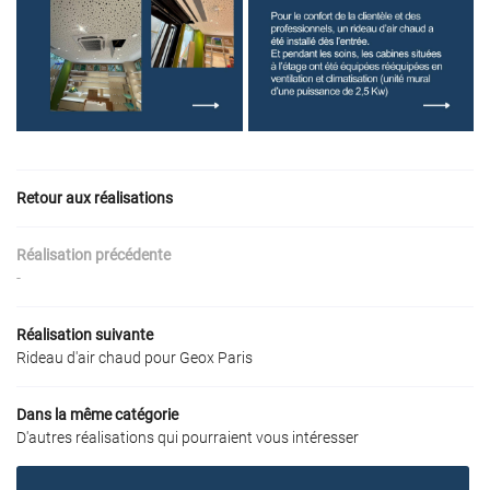
ACCUEIL
 À CHALEUR AIR/AIR
Une question 
À CHALEUR AIR/EAU
Retour aux réalisations
07 86 88 01 2
VENTILATION
Réalisation précédente
-
SANITAIRE
Réalisation suivante
RÉALISATIONS
Rideau d'air chaud pour Geox Paris
Restez infor
AVIS
Dans la même catégorie
D'autres réalisations qui pourraient vous intéresser
Inscription Newslet
ACTUALITÉS