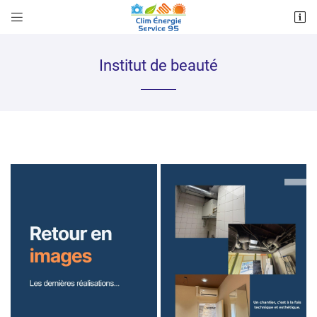


64 Boulevard Clemenceau
95240 CORMEILLES EN PARISIS
07 86 88 01 29
Institut de beauté
Adresse email de réception

Recopier le code ci-contre

Rafraîchir le captcha
