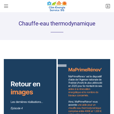


64 Boulevard Clemenceau
95240 CORMEILLES EN PARISIS
07 86 88 01 29
Chauffe-eau thermodynamique
Adresse email de réception

Recopier le code ci-contre

Rafraîchir le captcha
