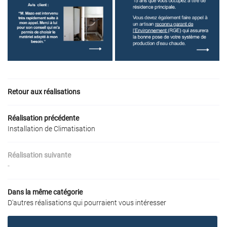
ACCUEIL
 À CHALEUR AIR/AIR
Une question 
À CHALEUR AIR/EAU
Retour aux réalisations
07 86 88 01 2
VENTILATION
Réalisation précédente
Installation de Climatisation
SANITAIRE
Réalisation suivante
RÉALISATIONS
-
Restez infor
AVIS
Dans la même catégorie
D'autres réalisations qui pourraient vous intéresser
Inscription Newslet
ACTUALITÉS