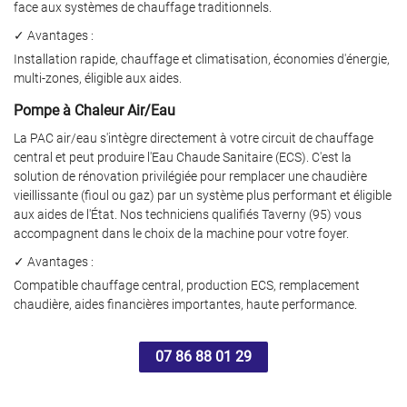
face aux systèmes de chauffage traditionnels.
SANITAIRE
✓ Avantages :
RÉALISATIONS
Installation rapide, chauffage et climatisation, économies d'énergie,
multi-zones, éligible aux aides.
Restez infor
AVIS
Pompe à Chaleur Air/Eau
Inscription Newslet
La PAC air/eau s'intègre directement à votre circuit de chauffage
ACTUALITÉS
central et peut produire l'Eau Chaude Sanitaire (ECS). C'est la
solution de rénovation privilégiée pour remplacer une chaudière
CONTACT
vieillissante (fioul ou gaz) par un système plus performant et éligible
aux aides de l'État. Nos techniciens qualifiés Taverny (95) vous
accompagnent dans le choix de la machine pour votre foyer.
✓ Avantages :
Compatible chauffage central, production ECS, remplacement
chaudière, aides financières importantes, haute performance.
07 86 88 01 29