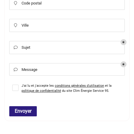
Code postal

Ville

Sujet

Message

J'ai lu et j'accepte les
conditions générales d'utilisation
et la
politique de confidentialité
du site
Clim Énergie Service 95
.
Envoyer