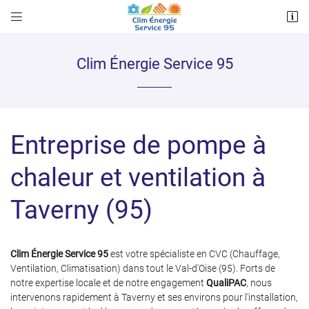


64 Boulevard Clemenceau
95240 CORMEILLES EN PARISIS
07 86 88 01 29
Clim Énergie Service 95
Entreprise de pompe à
chaleur et ventilation à
Taverny (95)
Adresse email de réception

Recopier le code ci-contre

Clim Énergie Service 95
est votre spécialiste en CVC (Chauffage,
Ventilation, Climatisation) dans tout le Val-d'Oise (95). Forts de
Rafraîchir le captcha

notre expertise locale et de notre engagement
QualiPAC
, nous
intervenons rapidement à Taverny et ses environs pour l'installation,