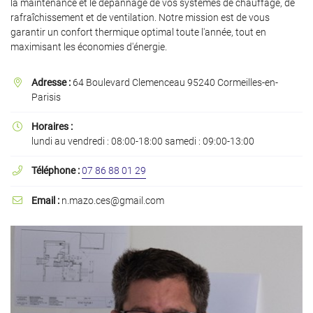
la maintenance et le dépannage de vos systèmes de chauffage, de
rafraîchissement et de ventilation. Notre mission est de vous
garantir un confort thermique optimal toute l'année, tout en
maximisant les économies d'énergie.
En cochant cette case, vous consentez à recevoir nos propositions commerciales à
l'adresse email indiqué ci-dessus. Vous pouvez vous désinscrire à tout moment en
Adresse :
64 Boulevard Clemenceau 95240 Cormeilles-en-

utilisant
le formulaire de désinscription
.
Parisis
Inscription
Horaires :

lundi au vendredi : 08:00-18:00 samedi : 09:00-13:00
Téléphone :
07 86 88 01 29

Email :
n.mazo.ces@gmail.com
