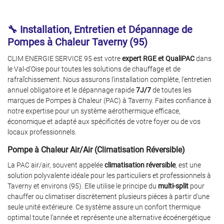
🔧 Installation, Entretien et Dépannage de
Pompes à Chaleur Taverny (95)
CLIM ENERGIE SERVICE 95 est votre
expert RGE et QualiPAC
dans
le Val-d'Oise pour toutes les solutions de chauffage et de
rafraîchissement. Nous assurons l'installation complète, l'entretien
annuel obligatoire et le dépannage rapide
7J/7
de toutes les
marques de Pompes à Chaleur (PAC) à Taverny. Faites confiance à
notre expertise pour un système aérothermique efficace,
économique et adapté aux spécificités de votre foyer ou de vos
locaux professionnels.
ACCUEIL
Pompe à Chaleur Air/Air (Climatisation Réversible)
 À CHALEUR AIR/AIR
La PAC air/air, souvent appelée
climatisation réversible
, est une
Une question 
solution polyvalente idéale pour les particuliers et professionnels à
À CHALEUR AIR/EAU
Taverny et environs (95). Elle utilise le principe du
multi-split
pour
chauffer ou climatiser discrètement plusieurs pièces à partir d'une
07 86 88 01 2
VENTILATION
seule unité extérieure. Ce système assure un confort thermique
optimal toute l'année et représente une alternative écoénergétique