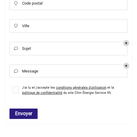
Code postal

Ville

Sujet

Message

J'ai lu et j'accepte les
conditions générales d'utilisation
et la
politique de confidentialité
du site
Clim Énergie Service 95
.
Envoyer