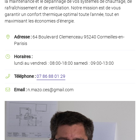
la maintenance et le dépannage de vos systèmes de chauffage, de
rafraîchissement et de ventilation. Notre mission est de vous
garantir un confort thermique optimal toute l'année, tout en
maximisant les économies d'énergie.
En cochant cette case, vous consentez à recevoir nos propositions commerciales à
l'adresse email indiqué ci-dessus. Vous pouvez vous désinscrire à tout moment en
Adresse :
64 Boulevard Clemenceau 95240 Cormeilles-en-

utilisant
le formulaire de désinscription
.
Parisis
Inscription
Horaires :

lundi au vendredi : 08:00-18:00 samedi : 09:00-13:00
Téléphone :
07 86 88 01 29

Email :
n.mazo.ces@gmail.com
