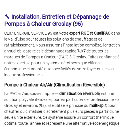
🔧 Installation, Entretien et Dépannage de
Pompes à Chaleur Groslay (95)
CLIM ENERGIE SERVICE 95 est votre
expert RGE et QualiPAC
dans
le Val-d'Oise pour toutes les solutions de chauffage et de
rafraîchissement. Nous assurons l'installation complète, l'entretien
annuel obligatoire et le dépannage rapide
7J/7
de toutes les
marques de Pompes à Chaleur (PAC) à Groslay. Faites confiance à
notre expertise pour un système aérothermique efficace,
économique et adapté aux spécificités de votre foyer ou de vos
locaux professionnels.
ACCUEIL
Pompe à Chaleur Air/Air (Climatisation Réversible)
 À CHALEUR AIR/AIR
La PAC air/air, souvent appelée
climatisation réversible
, est une
Une question 
solution polyvalente idéale pour les particuliers et professionnels à
À CHALEUR AIR/EAU
Groslay et environs (95). Elle utilise le principe du
multi-split
pour
chauffer ou climatiser discrètement plusieurs pièces à partir d'une
07 86 88 01 2
VENTILATION
seule unité extérieure. Ce système assure un confort thermique
optimal toute l'année et représente une alternative écoénergétique