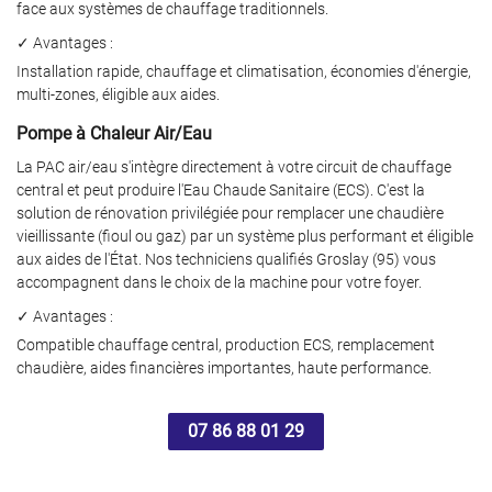
face aux systèmes de chauffage traditionnels.
SANITAIRE
✓ Avantages :
RÉALISATIONS
Installation rapide, chauffage et climatisation, économies d'énergie,
multi-zones, éligible aux aides.
Restez infor
AVIS
Pompe à Chaleur Air/Eau
Inscription Newslet
La PAC air/eau s'intègre directement à votre circuit de chauffage
ACTUALITÉS
central et peut produire l'Eau Chaude Sanitaire (ECS). C'est la
solution de rénovation privilégiée pour remplacer une chaudière
CONTACT
vieillissante (fioul ou gaz) par un système plus performant et éligible
aux aides de l'État. Nos techniciens qualifiés Groslay (95) vous
accompagnent dans le choix de la machine pour votre foyer.
✓ Avantages :
Compatible chauffage central, production ECS, remplacement
chaudière, aides financières importantes, haute performance.
07 86 88 01 29