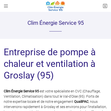


64 Boulevard Clemenceau
95240 CORMEILLES EN PARISIS
07 86 88 01 29
Clim Énergie Service 95
Entreprise de pompe à
chaleur et ventilation à
Groslay (95)
Adresse email de réception

Recopier le code ci-contre

Clim Énergie Service 95
est votre spécialiste en CVC (Chauffage,
Ventilation, Climatisation) dans tout le Val-d'Oise (95). Forts de
Rafraîchir le captcha

notre expertise locale et de notre engagement
QualiPAC
, nous
intervenons rapidement à Groslay et ses environs pour l'installation,