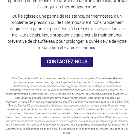
réparation et l’entretien de chauffe-eau dans le Val-d’Oise, qu’il soit
électrique ou thermodynamique.
Qu’il s’agisse d’une panne de résistance, de thermostat, d’un
problème de pression ou de fuite, nous identifions rapidement
l’origine de la panne et procédons à la remise en service dans les
meilleurs délais. Nous proposons également la maintenance
préventive de chauffe-eau pour prolonger la durée de vie de votre
installation et éviter les pannes.
CONTACTEZ-NOUS
Clim Énergie Service 95 est une entreprise de plomberie chauffagiste à Cormeilles-en-Parisis,
entreprise de plomberie chauffagiste à Argenteuil, entreprise de plomberie chauffagiste à
Montmorency, entreprise de plomberie chauffagiste à Franconville, entreprise de plomberie
chauffagiste dans le Val d’Oise. Si vous recherchez un spécialiste en installation de chauffe-eau
thermodynamique à Cormeilles-en-Parisis, installation de chauffe-eau thermodynamique à Argenteuil,
installation de chauffe-eau thermodynamique Montmorency, installation de chauffe-eau
thermodynamique à Franconville, installation de chauffe-eau thermodynamique dans le Val-d'Oise, Clim
Énergie Service 95 est le partenaire idéal pour vous accompagner dans votre projet. Nous sommes
également spécialisés en installation de ballon d'eau chaude à Cormeilles-en-Parisis, installation de
ballon d'eau chaude à Argenteuil, installation de ballon d'eau chaude à Montmorency, installation de
ballon d'eau chaude à Franconville, installation de ballon d'eau chaude dans le Val-d'Oise, alors profitez
de notre savoir-faire et de notre expertise ! En cas d'urgence, nous assurons le dépannage de chauffe-
eau à Cormeilles-en-Parisis, le dépannage de chauffe-eau à Argenteuil, le dépannage de chauffe-eau à
Montmorency, le dépannage de chauffe-eau à Franconville et le dépannage de chauffe-eau dans le Val-
d'Oise.