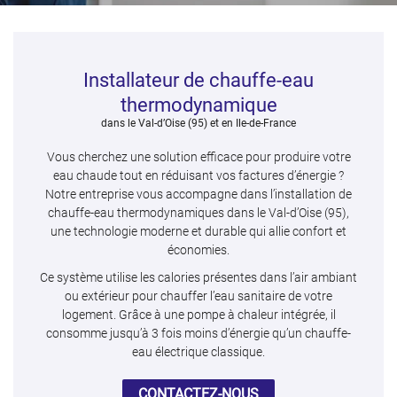
Installateur de chauffe-eau
En cochant cette case, vous consentez à recevoir nos propositions commerciales à
l'adresse email indiqué ci-dessus. Vous pouvez vous désinscrire à tout moment en
thermodynamique
utilisant
le formulaire de désinscription
.
dans le Val-d’Oise (95) et en Ile-de-France
Inscription
Vous cherchez une solution efficace pour produire votre
eau chaude tout en réduisant vos factures d’énergie ?
Notre entreprise vous accompagne dans l’installation de
chauffe-eau thermodynamiques dans le Val-d’Oise (95),
une technologie moderne et durable qui allie confort et
économies.
Ce système utilise les calories présentes dans l’air ambiant
ou extérieur pour chauffer l’eau sanitaire de votre
logement. Grâce à une pompe à chaleur intégrée, il
consomme jusqu’à 3 fois moins d’énergie qu’un chauffe-
eau électrique classique.
CONTACTEZ-NOUS