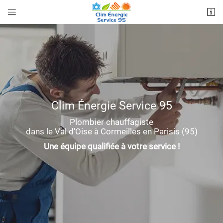


64 Boulevard Clemenceau
95240 CORMEILLES EN PARISIS
07 86 88 01 29
Clim Énergie Service 95
Plombier chauffagiste
dans le Val d'Oise à Cormeilles en Parisis (95)
Une équipe qualifiée à votre service !
Adresse email de réception

Recopier le code ci-contre

Rafraîchir le captcha
