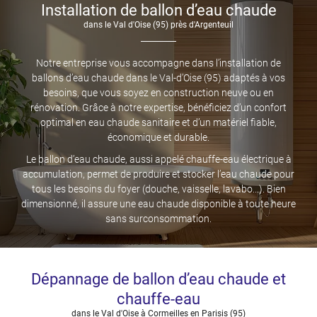
Installation de ballon d’eau chaude
À CHALEUR AIR/EAU
dans le Val d'Oise (95) près d'Argenteuil
07 86 88 01 2
VENTILATION
Notre entreprise vous accompagne dans l’installation de
ballons d’eau chaude dans le Val-d’Oise (95) adaptés à vos
SANITAIRE
besoins, que vous soyez en construction neuve ou en
rénovation. Grâce à notre expertise, bénéficiez d’un confort
RÉALISATIONS
optimal en eau chaude sanitaire et d’un matériel fiable,
Restez infor
économique et durable.
AVIS
Le ballon d’eau chaude, aussi appelé chauffe-eau électrique à
Inscription Newslet
accumulation, permet de produire et stocker l’eau chaude pour
ACTUALITÉS
tous les besoins du foyer (douche, vaisselle, lavabo...). Bien
dimensionné, il assure une eau chaude disponible à toute heure
sans surconsommation.
CONTACT
Dépannage de ballon d’eau chaude et
chauffe-eau
dans le Val d'Oise à Cormeilles en Parisis (95)