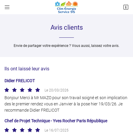


64 Boulevard Clemenceau
95240 CORMEILLES EN PARISIS
07 86 88 01 29
Avis clients
Envie de partager votre expérience ? Vous aussi, laissez votre avis.
Ils ont laissé leur avis
Didier FRELICOT
Le 20/03/2026
Adresse email de réception

Bonjour Merci à Mr MAZO pour son travail soigné et son implication
des le premier rendez vous en Janvier à la pose hier 19/03/26. Je
Recopier le code ci-contre

recommande Didier FRELICOT
Rafraîchir le captcha
Chef de Projet Technique - Yves Rocher Paris République

Le 16/07/2025