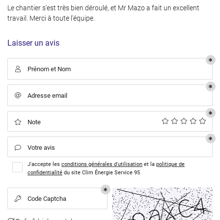
Le chantier s'est très bien déroulé, et Mr Mazo a fait un excellent
travail. Merci à toute l'équipe.
Laisser un avis
En cochant cette case, vous consentez à recevoir nos propositions commerciales à
l'adresse email indiqué ci-dessus. Vous pouvez vous désinscrire à tout moment en
utilisant
le formulaire de désinscription
.
ACCUEIL
Prénom et Nom

Inscription
 À CHALEUR AIR/AIR
Adresse email

Une question 
À CHALEUR AIR/EAU
Note

07 86 88 01 2
VENTILATION
Votre avis

SANITAIRE
J'accepte les
conditions générales d'utilisation
et la
politique de
confidentialité
du site
Clim Énergie Service 95
RÉALISATIONS
Code Captcha

Restez infor
AVIS